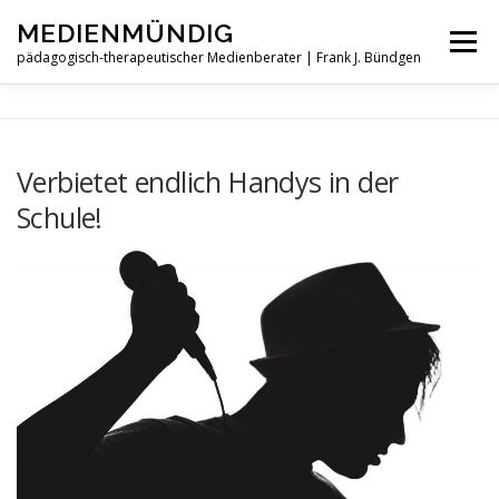
Zum
MEDIENMÜNDIG
Inhalt
Menü
springen
pädagogisch-therapeutischer Medienberater | Frank J. Bündgen
HOME
LEISTUNGEN
ÜBER
AKTUELLES
Verbietet endlich Handys in der
Schule!
KONTAKT