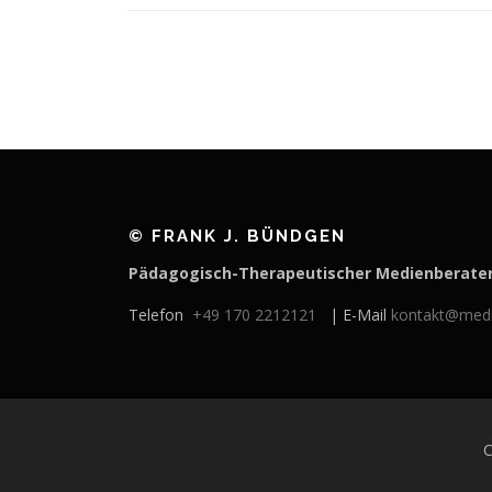
© FRANK J. BÜNDGEN
Pädagogisch-Therapeutischer Medienberate
Telefon
+49 170 2212121
| E-Mail
kontakt@medi
C