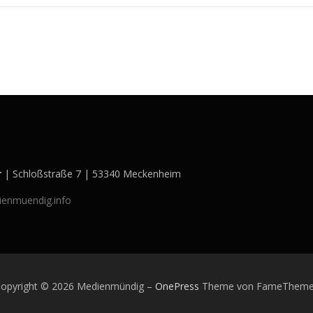
r
| Schloßstraße 7 | 53340 Meckenheim
enmuendig.info
opyright © 2026 Medienmündig
–
OnePress
Theme von FameTheme